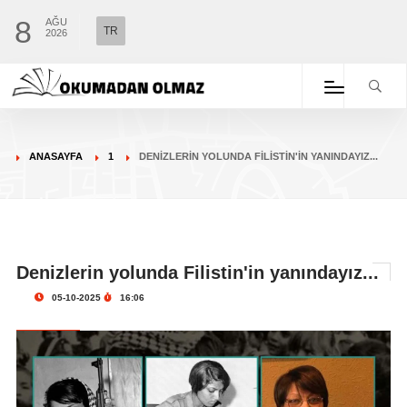
8
AĞU
TR
2026
ANASAYFA
1
DENIZLERIN YOLUNDA FILISTIN'IN YANINDAYIZ...
Denizlerin yolunda Filistin'in yanındayız...
05-10-2025
16:06