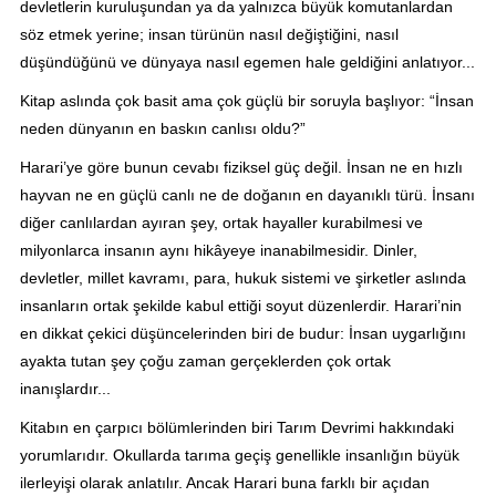
devletlerin kuruluşundan ya da yalnızca büyük komutanlardan
söz etmek yerine; insan türünün nasıl değiştiğini, nasıl
düşündüğünü ve dünyaya nasıl egemen hale geldiğini anlatıyor...
Kitap aslında çok basit ama çok güçlü bir soruyla başlıyor: “İnsan
neden dünyanın en baskın canlısı oldu?”
Harari’ye göre bunun cevabı fiziksel güç değil. İnsan ne en hızlı
hayvan ne en güçlü canlı ne de doğanın en dayanıklı türü. İnsanı
diğer canlılardan ayıran şey, ortak hayaller kurabilmesi ve
milyonlarca insanın aynı hikâyeye inanabilmesidir. Dinler,
devletler, millet kavramı, para, hukuk sistemi ve şirketler aslında
insanların ortak şekilde kabul ettiği soyut düzenlerdir. Harari’nin
en dikkat çekici düşüncelerinden biri de budur: İnsan uygarlığını
ayakta tutan şey çoğu zaman gerçeklerden çok ortak
inanışlardır...
Kitabın en çarpıcı bölümlerinden biri Tarım Devrimi hakkındaki
yorumlarıdır. Okullarda tarıma geçiş genellikle insanlığın büyük
ilerleyişi olarak anlatılır. Ancak Harari buna farklı bir açıdan