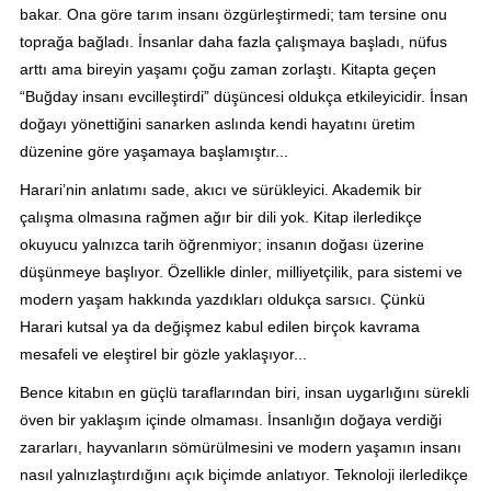
bakar. Ona göre tarım insanı özgürleştirmedi; tam tersine onu
toprağa bağladı. İnsanlar daha fazla çalışmaya başladı, nüfus
arttı ama bireyin yaşamı çoğu zaman zorlaştı. Kitapta geçen
“Buğday insanı evcilleştirdi” düşüncesi oldukça etkileyicidir. İnsan
doğayı yönettiğini sanarken aslında kendi hayatını üretim
düzenine göre yaşamaya başlamıştır...
Harari’nin anlatımı sade, akıcı ve sürükleyici. Akademik bir
çalışma olmasına rağmen ağır bir dili yok. Kitap ilerledikçe
okuyucu yalnızca tarih öğrenmiyor; insanın doğası üzerine
düşünmeye başlıyor. Özellikle dinler, milliyetçilik, para sistemi ve
modern yaşam hakkında yazdıkları oldukça sarsıcı. Çünkü
Harari kutsal ya da değişmez kabul edilen birçok kavrama
mesafeli ve eleştirel bir gözle yaklaşıyor...
Bence kitabın en güçlü taraflarından biri, insan uygarlığını sürekli
öven bir yaklaşım içinde olmaması. İnsanlığın doğaya verdiği
zararları, hayvanların sömürülmesini ve modern yaşamın insanı
nasıl yalnızlaştırdığını açık biçimde anlatıyor. Teknoloji ilerledikçe