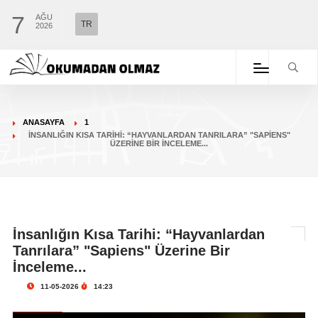
7
AĞU
TR
2026
ANASAYFA
1
İNSANLIĞIN KISA TARIHI: “HAYVANLARDAN TANRILARA” "SAPIENS"
ÜZERINE BIR İNCELEME...
İnsanlığın Kısa Tarihi: “Hayvanlardan
Tanrılara” "Sapiens" Üzerine Bir
İnceleme...
11-05-2026
14:23