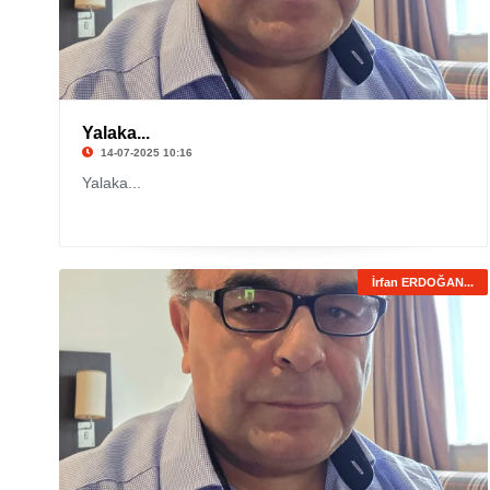
Yalaka...
14-07-2025 10:16
Yalaka...
İrfan ERDOĞAN...