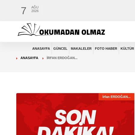
7
AĞU
2026
ANASAYFA
GÜNCEL
MAKALELER
FOTO HABER
KÜLTÜR 
ANASAYFA
İRFAN ERDOĞAN...
İrfan ERDOĞAN...