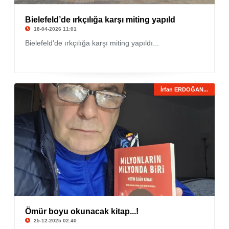
Bielefeld’de ırkçılığa karşı miting yapıld
18-04-2026 11:01
Bielefeld’de ırkçılığa karşı miting yapıldı...
İrfan ERDOĞAN...
Ömür boyu okunacak kitap...!
25-12-2025 02:40