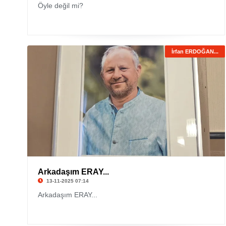
Öyle değil mi?
İrfan ERDOĞAN...
Arkadaşım ERAY...
13-11-2025 07:14
Arkadaşım ERAY...