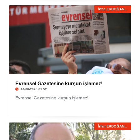
İrfan ERDOĞAN...
Evrensel Gazetesine kurşun işlemez!
14-08-2025 01:52
Evrensel Gazetesine kurşun işlemez!
İrfan ERDOĞAN...