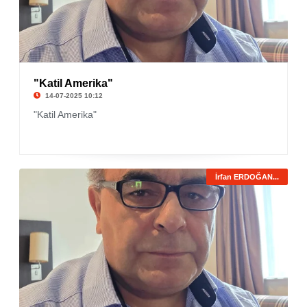
"Katil Amerika"
14-07-2025 10:12
"Katil Amerika"
İrfan ERDOĞAN...