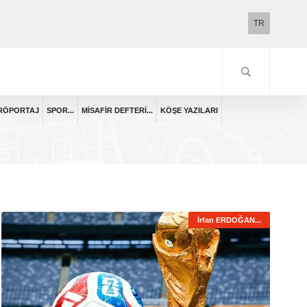
TR
RÖPORTAJ
SPOR...
MISAFIR DEFTERI...
KÖŞE YAZILARI
İrfan ERDOĞAN...