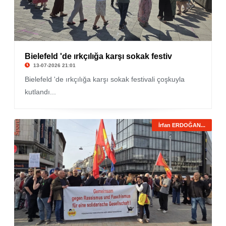
Bielefeld 'de ırkçılığa karşı sokak festiv
13-07-2026 21:01
Bielefeld 'de ırkçılığa karşı sokak festivali çoşkuyla
kutlandı...
İrfan ERDOĞAN...