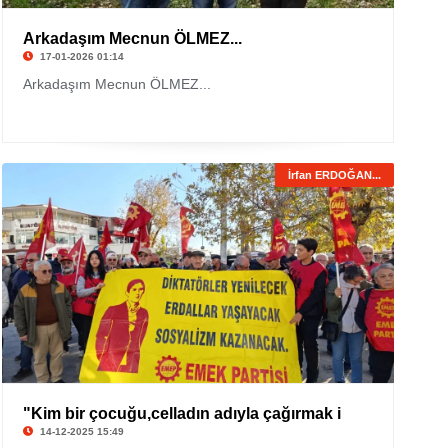
Arkadaşım Mecnun ÖLMEZ...
17-01-2026 01:14
Arkadaşım Mecnun ÖLMEZ...
İrfan ERDOĞAN...
"Kim bir çocuğu,celladın adıyla çağırmak i
14-12-2025 15:49