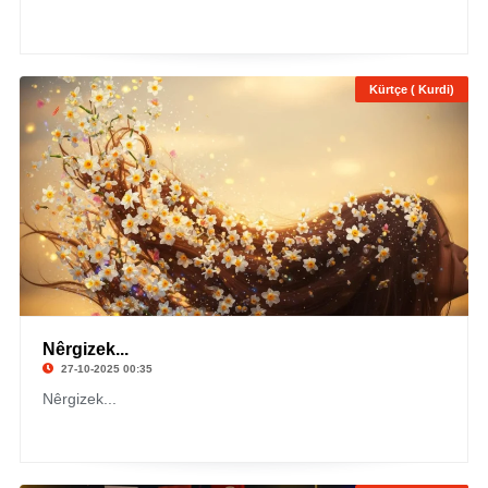
Kürtçe ( Kurdi)
Nêrgizek...
27-10-2025 00:35
Nêrgizek...