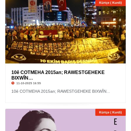
Kürtçe ( Kurdi)
10ê COTMEHA 2015an; RAWESTGEHEKE
BIXWÎN…
11-10-2025 16:55
10ê COTMEHA 2015an; RAWESTGEHEKE BIXWÎN...
Kürtçe ( Kurdi)