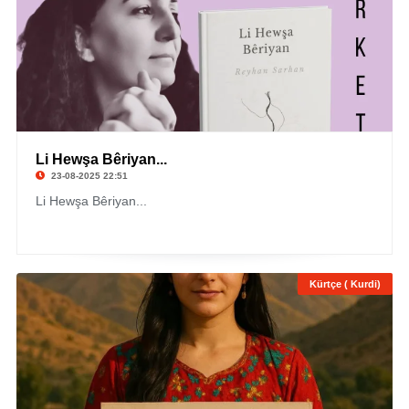
Li Hewşa Bêriyan...
23-08-2025 22:51
Li Hewşa Bêriyan...
Kürtçe ( Kurdi)