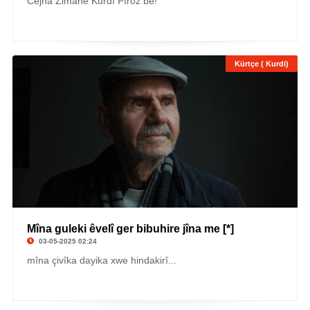
Cejna Zimanê Kurdî Pîroz be!
Kürtçe ( Kurdi)
Mîna guleki êvelî ger bibuhire jîna me [*]
03-05-2025 02:24
mîna çivîka dayika xwe hindakirî...