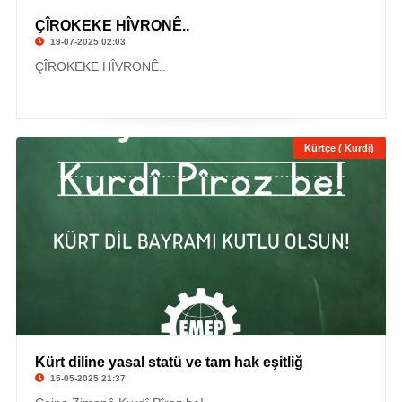
ÇÎROKEKE HÎVRONÊ..
19-07-2025 02:03
ÇÎROKEKE HÎVRONÊ..
Kürtçe ( Kurdi)
Kürt diline yasal statü ve tam hak eşitliğ
15-05-2025 21:37