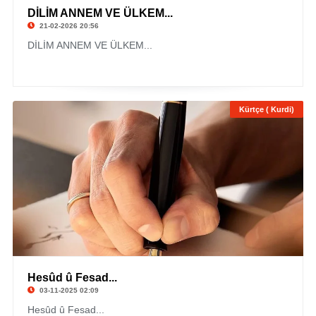
DİLİM ANNEM VE ÜLKEM...
21-02-2026 20:56
DİLİM ANNEM VE ÜLKEM...
Kürtçe ( Kurdi)
Hesûd û Fesad...
03-11-2025 02:09
Hesûd û Fesad...